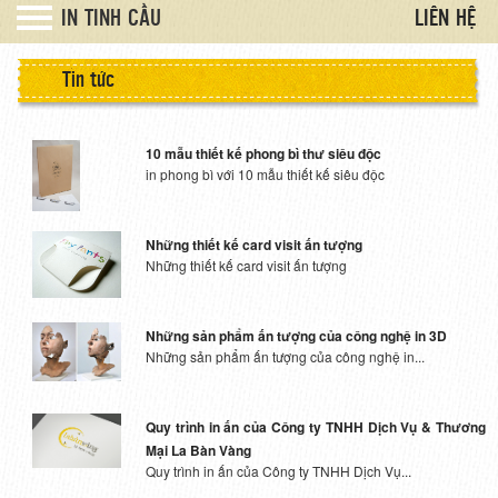
IN TINH CẦU
LIÊN HỆ
Danh mục
Tin tức
Thiết kế Logo
Lịch gia đình
10 mẫu thiết kế phong bì thư siêu độc
in phong bì với 10 mẫu thiết kế siêu độc
In phong bì thư
In tiêu đề thư
Những thiết kế card visit ấn tượng
Những thiết kế card visit ấn tượng
In card visit
In kẹp File
Những sản phẩm ấn tượng của công nghệ in 3D
Những sản phẩm ấn tượng của công nghệ in...
In Brochure
In Catalogue
Quy trình in ấn của Công ty TNHH Dịch Vụ & Thương
Mại La Bàn Vàng
Quy trình in ấn của Công ty TNHH Dịch Vụ...