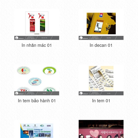
In nhãn mác 01
In decan 01
In tem bảo hành 01
In tem 01