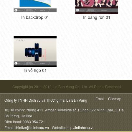
In backdrop 01
In băng rôn 01
In vỏ hộp 01
Copyright (c) 2011-2012. La Ban Vang Co., Ltd. All Rights Reserved
Email
Sitemap
Công ty TNHH Dịch vụ và Thương mại La Bàn Vàng
Trụ sở chính:
Phòng 411, Amber Riverside số 15 ngõ 622 Minh Khai,
Q. Hai
Bà Trưng, Hà Nội
.
Điện thoại: 0983 954 721
Email:
thietke@intinhcau.vn
- Website:
http://intinhcau.vn